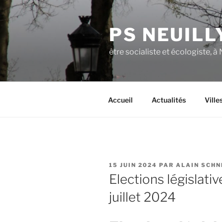
Aller
au
PS NEUILL
contenu
principal
être socialiste et écologiste, à
Accueil
Actualités
Ville
PUBLIÉ
15 JUIN 2024
PAR
ALAIN SCHN
LE
Elections législativ
juillet 2024