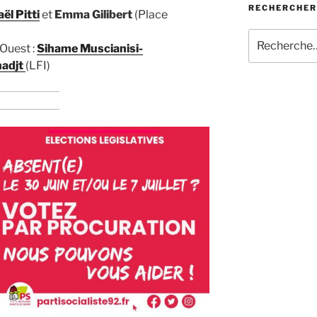
RECHERCHER
ël Pitti
et
Emma Gilibert
(Place
Recherche
-Ouest :
Sihame Muscianisi-
pour
adjt
(LFI)
: