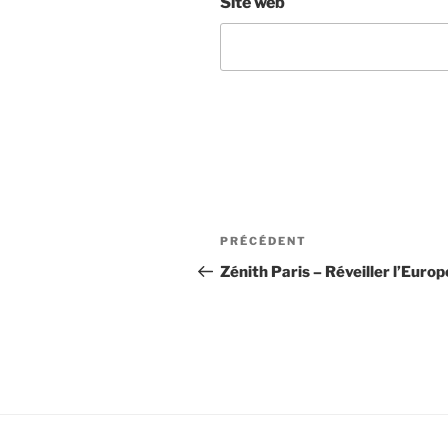
Site web
Navigation
Article
PRÉCÉDENT
de
précédent
Zénith Paris – Réveiller l’Europ
l’article