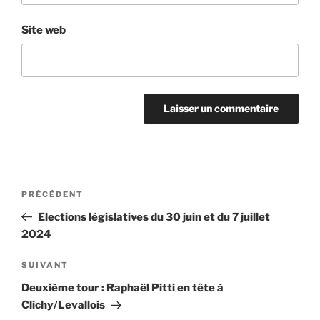
Site web
Navigation
Article
PRÉCÉDENT
de
précédent
Elections législatives du 30 juin et du 7 juillet
l’article
2024
Article
SUIVANT
suivant
Deuxième tour : Raphaël Pitti en tête à
Clichy/Levallois