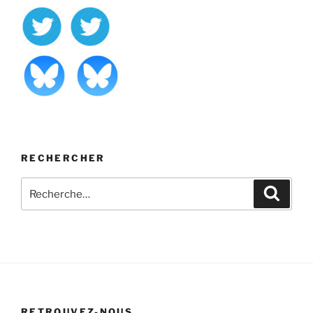
RECHERCHER
Recherche
Recher
pour
:
RETROUVEZ-NOUS