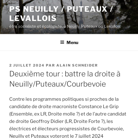
Aller
PS NEUILLY / PUTEAUX /
au
LEVALLOIS
contenu
principal
être socialiste et écologiste, à Neuilly, Puteaux ou Levallois
Menu
PUBLIÉ
2 JUILLET 2024
PAR
ALAIN SCHNEIDER
LE
Deuxième tour : battre la droite à
Neuilly/Puteaux/Courbevoie
Contre les programmes politiques si proches de la
candidate de droite macroniste Constance Le Grip
(Ensemble, ex LR, Droite molle ?) et de l’autre candidat
de droite Geoffroy Didier (LR, Droite Forte ?), les
électrices et électeurs progressistes de Courbevoie,
Neuilly et Puteaux voteront le 7 juillet 2024