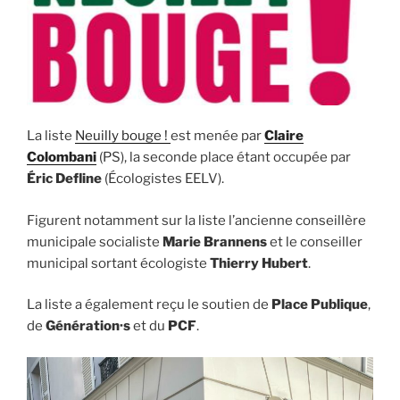
La liste
Neuilly bouge !
est menée par
Claire
Colombani
(PS), la seconde place étant occupée par
Éric Defline
(Écologistes EELV).
Figurent notamment sur la liste l’ancienne conseillère
municipale socialiste
Marie Brannens
et le conseiller
municipal sortant écologiste
Thierry Hubert
.
La liste a également reçu le soutien de
Place Publique
,
de
Génération·s
et du
PCF
.