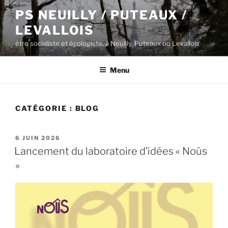
Aller
PS NEUILLY / PUTEAUX /
au
LEVALLOIS
contenu
principal
être socialiste et écologiste, à Neuilly, Puteaux ou Levallois
Menu
CATÉGORIE :
BLOG
PUBLIÉ
6 JUIN 2026
LE
Lancement du laboratoire d’idées « Noûs
»