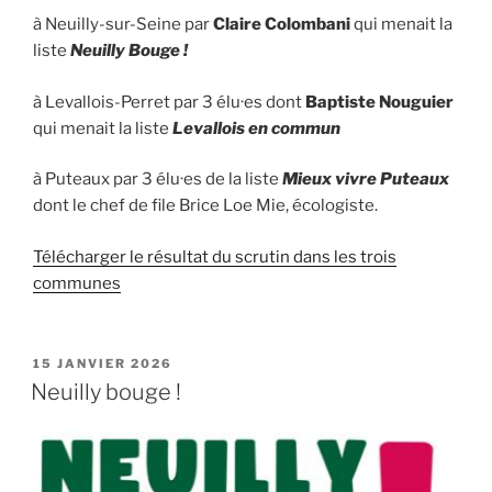
à Neuilly-sur-Seine par
Claire Colombani
qui menait la
liste
Neuilly Bouge !
à Levallois-Perret par 3 élu·es dont
Baptiste Nouguier
qui menait la liste
Levallois en commun
à Puteaux par 3 élu·es de la liste
Mieux vivre Puteaux
dont le chef de file Brice Loe Mie, écologiste.
Télécharger le résultat du scrutin dans les trois
communes
PUBLIÉ
15 JANVIER 2026
LE
Neuilly bouge !