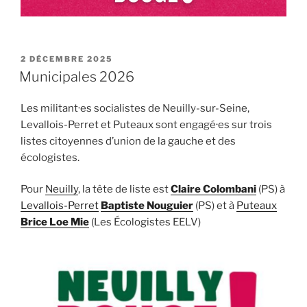
PUBLIÉ
2 DÉCEMBRE 2025
LE
Municipales 2026
Les militant·es socialistes de Neuilly-sur-Seine,
Levallois-Perret et Puteaux sont engagé·es sur trois
listes citoyennes d’union de la gauche et des
écologistes.
Pour
Neuilly
, la tête de liste est
Claire Colombani
(PS) à
Levallois-Perret
Baptiste Nouguier
(PS) et à
Puteaux
Brice Loe Mie
(Les Écologistes EELV)