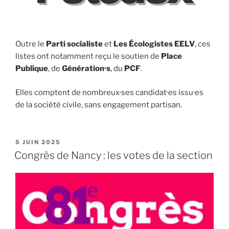
Outre le
Parti socialiste
et
Les Écologistes EELV
, ces
listes ont notamment reçu le soutien de
Place
Publique
, de
Génération·s
, du
PCF
.
Elles comptent de nombreux·ses candidat·es issu·es
de la société civile, sans engagement partisan.
PUBLIÉ
5 JUIN 2025
LE
Congrès de Nancy : les votes de la section