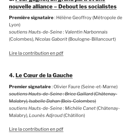
nouvelle alliance – Debout les socialistes
Première signataire
: Hélène Geoffroy (Métropole de
Lyon)
soutiens Hauts-de-Seine : Valentin Narbonnais
(Colombes),
Nicolas Gaborit
(Boulogne-Billancourt)
Lire la contribution en pdf
4.
Le Cœur de la Gauche
Premier signataire
: Olivier Faure (Seine-et-Marne)
soutiens Hauts-de-Seine : Brice Gaillard
(Châtenay-
Malabry)
, Isabelle Dahan
(Bois-Colombes)
soutiens Hauts-de-Seine :
Michèle Canet
(Châtenay-
Malabry),
Lounès Adjroud
(Châtillon)
Lire la contribution en pdf