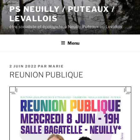
Aller
PS NEUILLY / PUTEAUX /
au
LEVALLOIS
contenu
principal
être socialiste et écologiste, à Neuilly, Puteaux ou Levallois
Menu
PUBLIÉ
2 JUIN 2022
PAR
MARIE
LE
REUNION PUBLIQUE