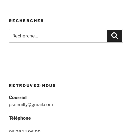
RECHERCHER
Recherche
Recher
pour
:
RETROUVEZ-NOUS
Courriel
psneuilly@gmail.com
Téléphone
06 78 14 96 99