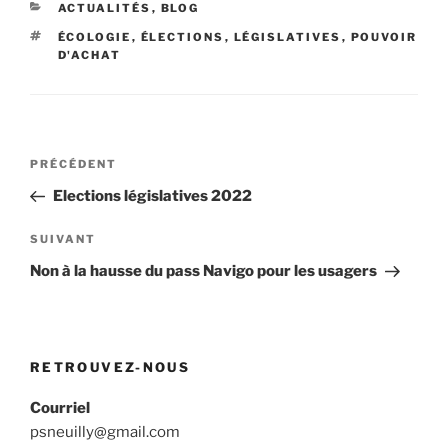
CATÉGORIES
ACTUALITÉS
,
BLOG
ÉTIQUETTES
ÉCOLOGIE
,
ÉLECTIONS
,
LÉGISLATIVES
,
POUVOIR
D'ACHAT
Navigation
Article
PRÉCÉDENT
de
précédent
Elections législatives 2022
l’article
Article
SUIVANT
suivant
Non à la hausse du pass Navigo pour les usagers
RETROUVEZ-NOUS
Courriel
psneuilly@gmail.com