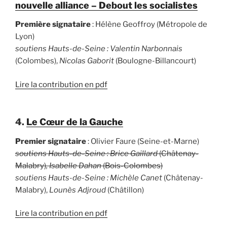
nouvelle alliance – Debout les socialistes
Première signataire
: Hélène Geoffroy (Métropole de
Lyon)
soutiens Hauts-de-Seine : Valentin Narbonnais
(Colombes),
Nicolas Gaborit
(Boulogne-Billancourt)
Lire la contribution en pdf
4.
Le Cœur de la Gauche
Premier signataire
: Olivier Faure (Seine-et-Marne)
soutiens Hauts-de-Seine : Brice Gaillard
(Châtenay-
Malabry)
, Isabelle Dahan
(Bois-Colombes)
soutiens Hauts-de-Seine :
Michèle Canet
(Châtenay-
Malabry),
Lounès Adjroud
(Châtillon)
Lire la contribution en pdf