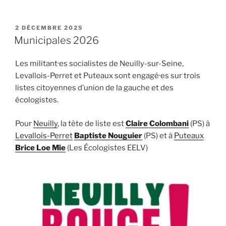
PUBLIÉ
2 DÉCEMBRE 2025
LE
Municipales 2026
Les militant·es socialistes de Neuilly-sur-Seine,
Levallois-Perret et Puteaux sont engagé·es sur trois
listes citoyennes d’union de la gauche et des
écologistes.
Pour
Neuilly
, la tête de liste est
Claire Colombani
(PS) à
Levallois-Perret
Baptiste Nouguier
(PS) et à
Puteaux
Brice Loe Mie
(Les Écologistes EELV)