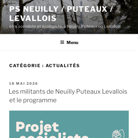
Aller
PS NEUILLY / PUTEAUX /
au
LEVALLOIS
contenu
principal
être socialiste et écologiste, à Neuilly, Puteaux ou Levallois
Menu
CATÉGORIE :
ACTUALITÉS
PUBLIÉ
18 MAI 2026
LE
Les militants de Neuilly Puteaux Levallois
et le programme