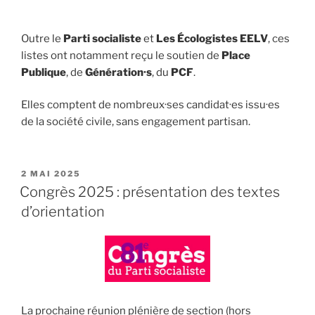
Outre le
Parti socialiste
et
Les Écologistes EELV
, ces
listes ont notamment reçu le soutien de
Place
Publique
, de
Génération·s
, du
PCF
.
Elles comptent de nombreux·ses candidat·es issu·es
de la société civile, sans engagement partisan.
PUBLIÉ
2 MAI 2025
LE
Congrès 2025 : présentation des textes
d’orientation
La prochaine réunion plénière de section (hors