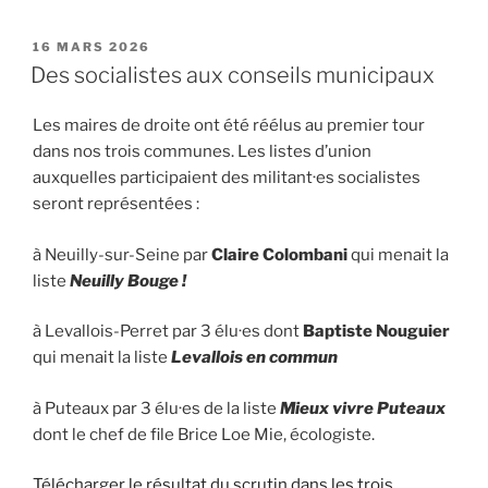
PUBLIÉ
16 MARS 2026
LE
Des socialistes aux conseils municipaux
Les maires de droite ont été réélus au premier tour
dans nos trois communes. Les listes d’union
auxquelles participaient des militant·es socialistes
seront représentées :
à Neuilly-sur-Seine par
Claire Colombani
qui menait la
liste
Neuilly Bouge !
à Levallois-Perret par 3 élu·es dont
Baptiste Nouguier
qui menait la liste
Levallois en commun
à Puteaux par 3 élu·es de la liste
Mieux vivre Puteaux
dont le chef de file Brice Loe Mie, écologiste.
Télécharger le résultat du scrutin dans les trois