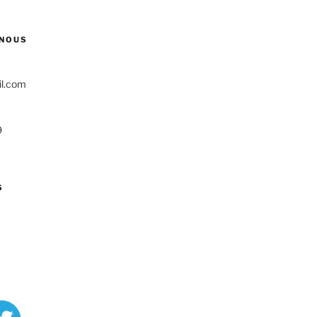
NOUS
il.com
9
S