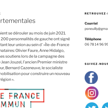
RETROUVEZ-
E
artementales
Courriel
psneuilly@gma
ient se dérouler au mois de juin 2021.
e 200 personnalités de gauche ont signé
Téléphone
06 78 14 96 9
tant leur union au sein d' »Île-de-France
ataires: Olivier Faure, Anne Hidalgo,
ses soutiens lors de la campagne des
 Jean Jouzel, l’ancien Premier ministre
SUIVEZ-NOU
ieur, Bernard Cazeneuve, le socialiste
 mobilisation pour construire un nouveau
région ».