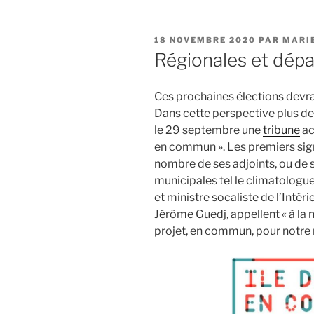
PUBLIÉ
18 NOVEMBRE 2020
PAR
MARI
LE
Régionales et dép
Ces prochaines élections devra
Dans cette perspective plus d
le 29 septembre une
tribune
ac
en commun ». Les premiers sign
nombre de ses adjoints, ou de 
municipales tel le climatologue
et ministre socaliste de l’Intér
Jérôme Guedj, appellent « à la
projet, en commun, pour notre 