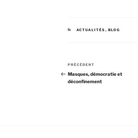
CATÉGORIES
ACTUALITÉS
,
BLOG
Navigation
Article
PRÉCÉDENT
de
précédent
Masques, démocratie et
déconfinement
l’article