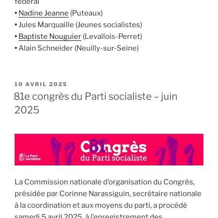
fédéral
•
Nadine Jeanne
(Puteaux)
•
Jules Marquaille (Jeunes socialistes)
•
Baptiste Nouguier
(Levallois-Perret)
•
Alain Schneider (Neuilly-sur-Seine)
PUBLIÉ
10 AVRIL 2025
LE
81e congrès du Parti socialiste – juin
2025
La Commission nationale d’organisation du Congrès,
présidée par Corinne Narassiguin, secrétaire nationale
à la coordination et aux moyens du parti, a procédé
samedi 5 avril 2025, à l’enregistrement des