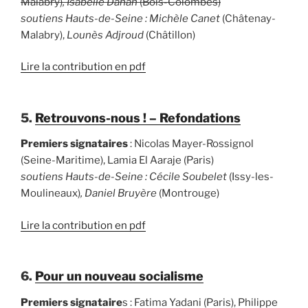
Malabry)
, Isabelle Dahan
(Bois-Colombes)
soutiens Hauts-de-Seine :
Michèle Canet
(Châtenay-
Malabry),
Lounès Adjroud
(Châtillon)
Lire la contribution en pdf
5.
Retrouvons-nous ! – Refondations
Premiers signataires
: Nicolas Mayer-Rossignol
(Seine-Maritime), Lamia El Aaraje (Paris)
soutiens Hauts-de-Seine : Cécile Soubelet
(Issy-les-
Moulineaux)
, Daniel Bruyère
(Montrouge)
Lire la contribution en pdf
6.
Pour un nouveau socialisme
Premiers signataire
s : Fatima Yadani (Paris), Philippe