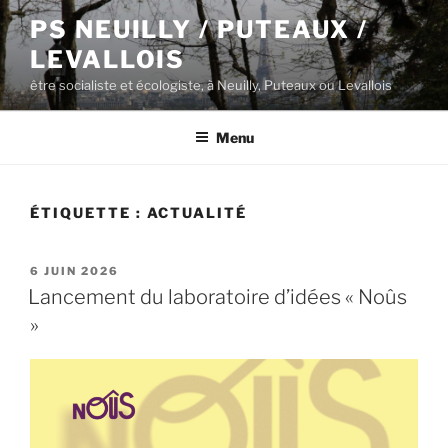
Aller
PS NEUILLY / PUTEAUX /
au
LEVALLOIS
contenu
principal
être socialiste et écologiste, à Neuilly, Puteaux ou Levallois
Menu
ÉTIQUETTE :
ACTUALITÉ
PUBLIÉ
6 JUIN 2026
LE
Lancement du laboratoire d’idées « Noûs
»