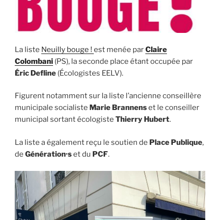
La liste
Neuilly bouge !
est menée par
Claire
Colombani
(PS), la seconde place étant occupée par
Éric Defline
(Écologistes EELV).
Figurent notamment sur la liste l’ancienne conseillère
municipale socialiste
Marie Brannens
et le conseiller
municipal sortant écologiste
Thierry Hubert
.
La liste a également reçu le soutien de
Place Publique
,
de
Génération·s
et du
PCF
.