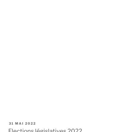
PUBLIÉ
31 MAI 2022
LE
Elections législatives 2022