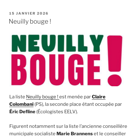
PUBLIÉ
15 JANVIER 2026
LE
Neuilly bouge !
La liste
Neuilly bouge !
est menée par
Claire
Colombani
(PS), la seconde place étant occupée par
Éric Defline
(Écologistes EELV).
Figurent notamment sur la liste l’ancienne conseillère
municipale socialiste
Marie Brannens
et le conseiller