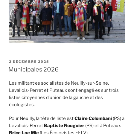
PUBLIÉ
2 DÉCEMBRE 2025
LE
Municipales 2026
Les militant·es socialistes de Neuilly-sur-Seine,
Levallois-Perret et Puteaux sont engagé·es sur trois
listes citoyennes d’union de la gauche et des
écologistes.
Pour
Neuilly
, la tête de liste est
Claire Colombani
(PS) à
Levallois-Perret
Baptiste Nouguier
(PS) et à
Puteaux
Brice Loe Mie
(Les Écologistes EELV)