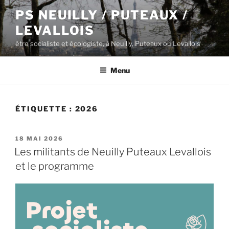
Aller
PS NEUILLY / PUTEAUX /
au
LEVALLOIS
contenu
principal
être socialiste et écologiste, à Neuilly, Puteaux ou Levallois
Menu
ÉTIQUETTE :
2026
PUBLIÉ
18 MAI 2026
LE
Les militants de Neuilly Puteaux Levallois
et le programme