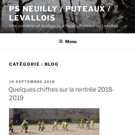
Aller
PS NEUILLY / PUTEAUX /
au
LEVALLOIS
contenu
principal
être socialiste et écologiste, à Neuilly, Puteaux ou Levallois
Menu
CATÉGORIE :
BLOG
PUBLIÉ
10 SEPTEMBRE 2018
LE
Quelques chiffres sur la rentrée 2018-
2019