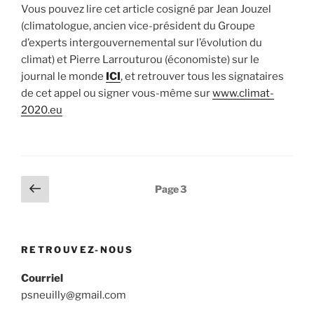
Vous pouvez lire cet article cosigné par Jean Jouzel
(climatologue, ancien vice-président du Groupe
d’experts intergouvernemental sur l’évolution du
climat) et Pierre Larrouturou (économiste) sur le
journal le monde
ICI
, et retrouver tous les signataires
de cet appel ou signer vous-même sur
www.climat-
2020.eu
Pagination
Page
Page
3
précédente
des
publications
RETROUVEZ-NOUS
Courriel
psneuilly@gmail.com